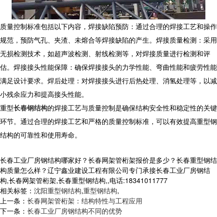
质量控制标准包括以下内容，焊接缺陷预防：通过合理的焊接工艺和操作
规范，预防气孔、夹渣、未熔合等焊接缺陷的产生。焊接质量检测：采用
无损检测技术，如超声波检测、射线检测等，对焊接质量进行检测和评
估。焊接接头性能保障：确保焊接接头的力学性能、弯曲性能和疲劳性能
满足设计要求。焊后处理：对焊接接头进行后热处理、消氢处理等，以减
小残余应力和提高接头性能。
重型
长春钢结构
的焊接工艺与质量控制是确保结构安全性和稳定性的关键
环节。通过合理的焊接工艺和严格的质量控制标准，可以有效提高重型钢
结构的可靠性和使用寿命。
长春工业厂房钢结构哪家好？长春网架管桁架报价是多少？长春重型钢结
构质量怎么样？辽宁鑫业建设工程有限公司专门承接长春工业厂房钢结
构,长春网架管桁架,长春重型钢结构,,电话:18341011777
相关标签：
沈阳重型钢结构
,
重型钢结构
,
上一条：
长春网架管桁架：结构特性与工程应用
下一条：
长春工业厂房钢结构不同的优势