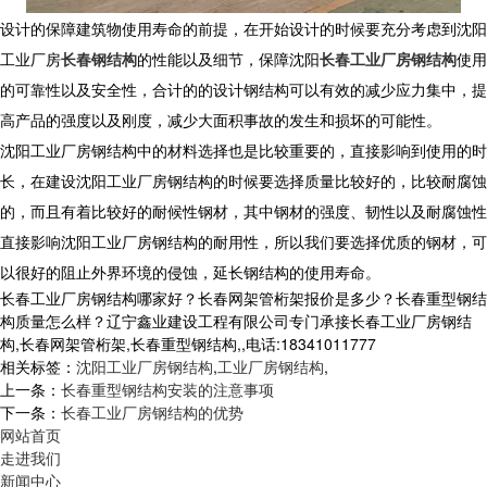
设计的保障建筑物使用寿命的前提，在开始设计的时候要充分考虑到沈阳
工业厂房
长春钢结构
的性能以及细节，保障沈阳
长春工业厂房钢结构
使用
的可靠性以及安全性，合计的的设计钢结构可以有效的减少应力集中，提
高产品的强度以及刚度，减少大面积事故的发生和损坏的可能性。
沈阳工业厂房钢结构中的材料选择也是比较重要的，直接影响到使用的时
长，在建设沈阳工业厂房钢结构的时候要选择质量比较好的，比较耐腐蚀
的，而且有着比较好的耐候性钢材，其中钢材的强度、韧性以及耐腐蚀性
直接影响沈阳工业厂房钢结构的耐用性，所以我们要选择优质的钢材，可
以很好的阻止外界环境的侵蚀，延长钢结构的使用寿命。
长春工业厂房钢结构哪家好？长春网架管桁架报价是多少？长春重型钢结
构质量怎么样？辽宁鑫业建设工程有限公司专门承接长春工业厂房钢结
构,长春网架管桁架,长春重型钢结构,,电话:18341011777
相关标签：
沈阳工业厂房钢结构
,
工业厂房钢结构
,
上一条：
长春重型钢结构安装的注意事项
下一条：
长春工业厂房钢结构的优势
网站首页
走进我们
新闻中心