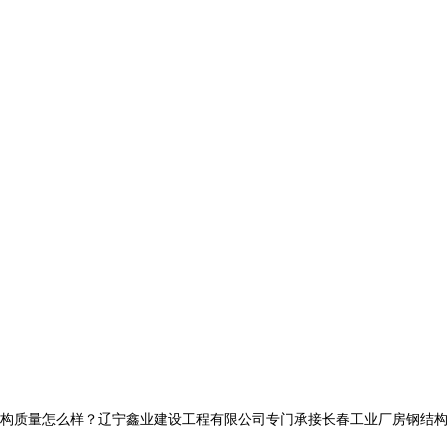
量怎么样？辽宁鑫业建设工程有限公司专门承接长春工业厂房钢结构,长春网架