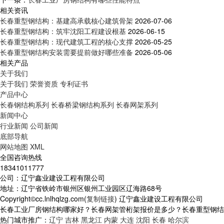
相关资讯
长春重型钢结构：基建高承载核心建筑骨架
2026-07-06
长春重型钢结构：筑牢沈阳工程建设根基
2026-06-15
长春重型钢结构：现代建筑工程的核心支撑
2026-05-25
长春重型钢结构安装需要提前做好哪些准备
2026-05-06
相关产品
关于我们
关于我们
荣誉资质
专利证书
产品中心
长春钢结构系列
长春桥梁钢结构系列
长春网架系列
新闻中心
行业新闻
公司新闻
底部导航
网站地图
XML
全国咨询热线
18341011777
公司：辽宁鑫业建设工程有限公司
地址：辽宁省铁岭市银州区银州工业园区辽海路68号
Copyright©cc.lnlhqlzg.com(
复制链接
) 辽宁鑫业建设工程有限公司
长春工业厂房钢结构哪家好？长春网架管桁架报价是多少？长春重型钢结构质
热门城市推广：
辽宁
吉林
黑龙江
内蒙
大连
沈阳
长春
哈尔滨