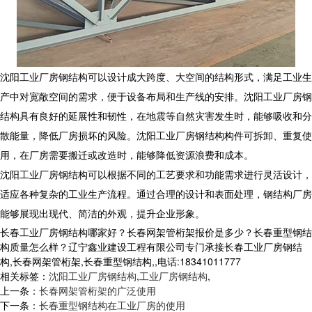
沈阳工业厂房钢结构可以设计成大跨度、大空间的结构形式，满足工业生
产中对宽敞空间的需求，便于设备布局和生产线的安排。沈阳工业厂房钢
结构具有良好的延展性和韧性，在地震等自然灾害发生时，能够吸收和分
散能量，降低厂房损坏的风险。沈阳工业厂房钢结构构件可拆卸、重复使
用，在厂房需要搬迁或改造时，能够降低资源浪费和成本。
沈阳工业厂房钢结构可以根据不同的工艺要求和功能需求进行灵活设计，
适应各种复杂的工业生产流程。通过合理的设计和表面处理，钢结构厂房
能够展现出现代、简洁的外观，提升企业形象。
长春工业厂房钢结构哪家好？长春网架管桁架报价是多少？长春重型钢结
构质量怎么样？辽宁鑫业建设工程有限公司专门承接长春工业厂房钢结
构,长春网架管桁架,长春重型钢结构,,电话:18341011777
相关标签：
沈阳工业厂房钢结构
,
工业厂房钢结构
,
上一条：
长春网架管桁架的广泛使用
下一条：
长春重型钢结构在工业厂房的使用