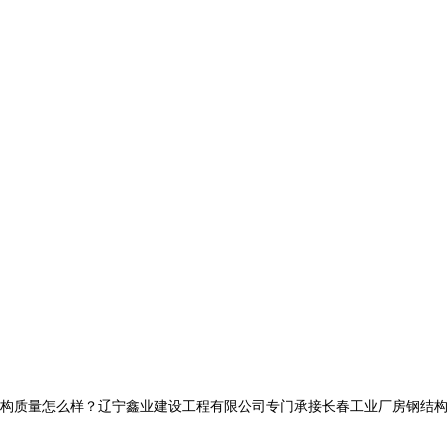
量怎么样？辽宁鑫业建设工程有限公司专门承接长春工业厂房钢结构,长春网架