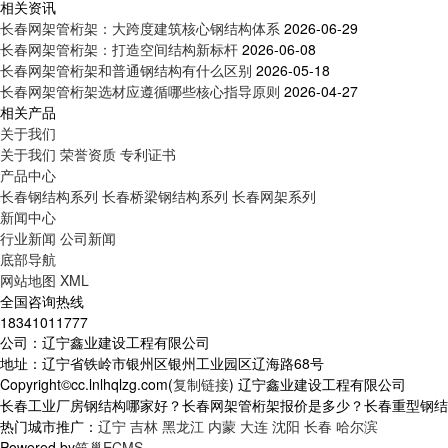
相关资讯
长春网架管桁架：大跨度建筑核心钢结构体系
2026-06-29
长春网架管桁架：打造空间结构新标杆
2026-06-08
长春网架管桁架和普通钢结构有什么区别
2026-05-18
长春网架管桁架选材应遵循哪些核心指导原则
2026-04-27
相关产品
关于我们
关于我们
荣誉资质
专利证书
产品中心
长春钢结构系列
长春桥梁钢结构系列
长春网架系列
新闻中心
行业新闻
公司新闻
底部导航
网站地图
XML
全国咨询热线
18341011777
公司：辽宁鑫业建设工程有限公司
地址：辽宁省铁岭市银州区银州工业园区辽海路68号
Copyright©cc.lnlhqlzg.com(
复制链接
) 辽宁鑫业建设工程有限公司
长春工业厂房钢结构哪家好？长春网架管桁架报价是多少？长春重型钢结构质
热门城市推广：
辽宁
吉林
黑龙江
内蒙
大连
沈阳
长春
哈尔滨
Powered by
筑巢ECMS