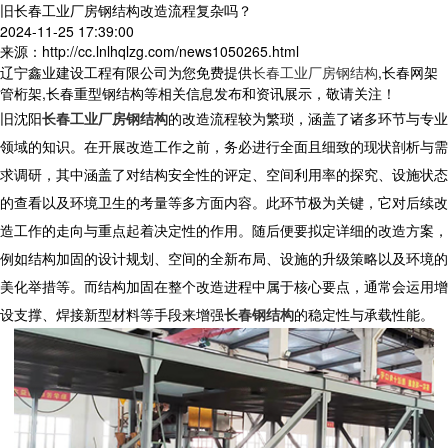
旧长春工业厂房钢结构改造流程复杂吗？
2024-11-25 17:39:00
来源：http://cc.lnlhqlzg.com/news1050265.html
辽宁鑫业建设工程有限公司为您免费提供
长春工业厂房钢结构
,长春网架
管桁架,长春重型钢结构等相关信息发布和资讯展示，敬请关注！
旧
沈阳
长春工业厂房钢结构
的改造流程较为繁琐，涵盖了诸多环节与专业
领域的知识。在开展改造工作之前，务必进行全面且细致的现状剖析与需
求调研，其中涵盖了对结构安全性的评定、空间利用率的探究、设施状态
的查看以及环境卫生的考量等多方面内容。此环节极为关键，它对后续改
造工作的走向与重点起着决定性的作用。随后便要拟定详细的改造方案，
例如结构加固的设计规划、空间的全新布局、设施的升级策略以及环境的
美化举措等。而结构加固在整个改造进程中属于核心要点，通常会运用增
设支撑、焊接新型材料等手段来增强
长春钢结构
的稳定性与承载性能。