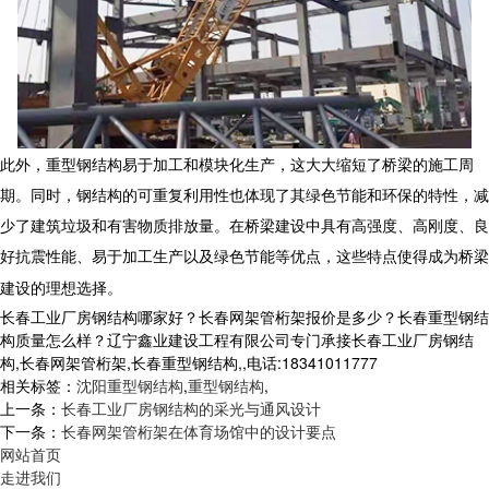
此外
，重型钢结构
易于加工和模块化生产，这大大缩短了桥梁的施工周
期。同时，钢结构的可重复利用性也体现了其绿色节能和环保的特性，减
少了建筑垃圾和有害物质排放量。在桥梁建设中具有高强度、高刚度、良
好抗震性能、易于加工生产以及绿色节能等优点，这些特点使得成为桥梁
建设的理想选择。
长春工业厂房钢结构哪家好？长春网架管桁架报价是多少？长春重型钢结
构质量怎么样？辽宁鑫业建设工程有限公司专门承接长春工业厂房钢结
构,长春网架管桁架,长春重型钢结构,,电话:18341011777
相关标签：
沈阳重型钢结构
,
重型钢结构
,
上一条：
长春工业厂房钢结构的采光与通风设计
下一条：
长春网架管桁架在体育场馆中的设计要点
网站首页
走进我们