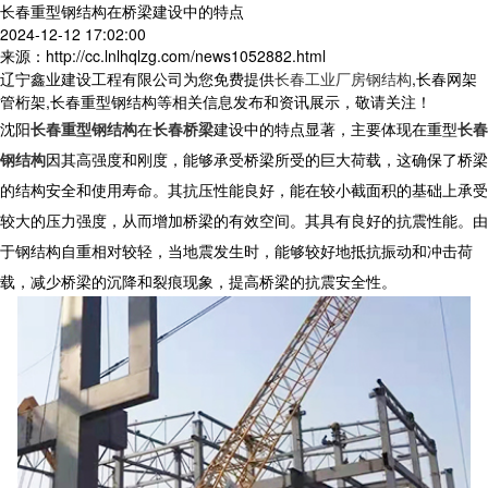
长春重型钢结构在桥梁建设中的特点
2024-12-12 17:02:00
来源：http://cc.lnlhqlzg.com/news1052882.html
辽宁鑫业建设工程有限公司为您免费提供
长春工业厂房钢结构
,长春网架
管桁架,长春重型钢结构等相关信息发布和资讯展示，敬请关注！
沈阳
长春重型钢结构
在
长春桥梁
建设中的特点显著，主要体现在
重型
长春
钢结构
因其高强度和刚度，能够承受桥梁所受的巨大荷载，这确保了桥梁
的结构安全和使用寿命。其抗压性能良好，能在较小截面积的基础上承受
较大的压力强度，从而增加桥梁的有效空间。其具有良好的抗震性能。由
于钢结构自重相对较轻，当地震发生时，能够较好地抵抗振动和冲击荷
载，减少桥梁的沉降和裂痕现象，提高桥梁的抗震安全性。