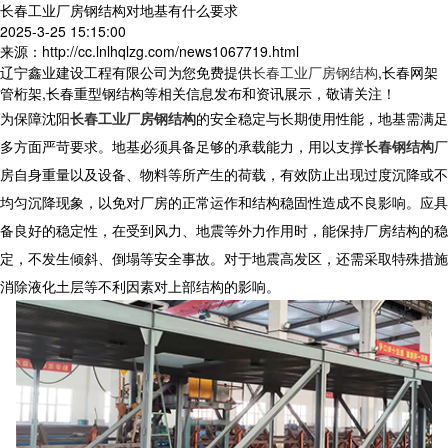
长春工业厂房钢结构对地基有什么要求
2025-3-25 15:15:00
来源：http://cc.lnlhqlzg.com/news1067719.html
辽宁鑫业建设工程有限公司为您免费提供
长春工业厂房钢结构
,长春网架
管桁架,长春重型钢结构等相关信息发布和资讯展示，敬请关注！
为保障
沈阳
长春工业厂房钢结构
的安全稳定与长期使用性能，地基需满足
多方面严苛要求。地基必须具备足够的承载能力，用以支撑
长春钢结构
厂
房自身重量以及设备、物料等所产生的荷载，有效防止出现过度沉降或不
均匀沉降现象，以免对厂房的正常运作和结构稳固性造成不良影响。应具
备良好的稳定性，在受到风力、地震等外力作用时，能保持厂房结构的稳
定，不发生倾斜、倒塌等安全事故。对于地震高发区，还需采取特殊措施
消除液化土层等不利因素对上部结构的影响。