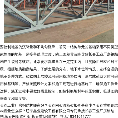
要控制地基的沉降量和不均匀沉降，若同一结构单元的基础采用不同类型
或性质的地基，需妥善处理过渡，防止因差异沉降导致
长春工业厂房钢结
构
产生裂缝等破坏。通常要求沉降量在一定范围内，且沉降曲线应相对平
缓。根据地质勘察结果，了解土层的分布、地下水位等情况，选择合适的
地基处理方式。如软弱土层较浅可采用换填垫层法，深层或荷载大时可采
用桩基础等。严格按照设计方案和施工规范进行地基施工，确保施工质量
达标。施工过程中要做好质量控制，如控制换填材料的压实度、桩基础的
垂直度和深度等。
长春工业厂房钢结构哪家好？长春网架管桁架报价是多少？长春重型钢结
构质量怎么样？辽宁鑫业建设工程有限公司专门承接长春工业厂房钢结
构,长春网架管桁架,长春重型钢结构,,电话:18341011777