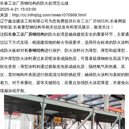
长春工业厂房钢结构的防火处理怎么做
2025-4-21 15:03:00
来源：http://cc.lnlhqlzg.com/news1070906.html
辽宁鑫业建设工程有限公司为您免费提供
长春工业厂房钢结构
,长春网架
管桁架,长春重型钢结构等相关信息发布和资讯展示，敬请关注！
沈阳
长春工业厂房钢结构
的防火处理是确保建筑安全的重要环节，主要通
过以下方式实现：根据建筑物的耐火等级要求，选用符合标准的防火涂料
或防火板材对
长春钢结构
进行保护。防火涂料分为薄型、厚型和超薄型，
其中厚型防火涂料通过多层喷涂形成隔热层，可显著延缓钢材在高温下的
软化变形；薄型涂料则通过膨胀发泡形成碳化层，隔绝氧气和热量。其
次，需对钢构件表面进行彻底清洁和防锈处理，确保防火涂料与基材的附
着力。对于承重柱、梁等关键部位，应重点加强防火涂层厚度，并避免出
现漏涂或开裂。