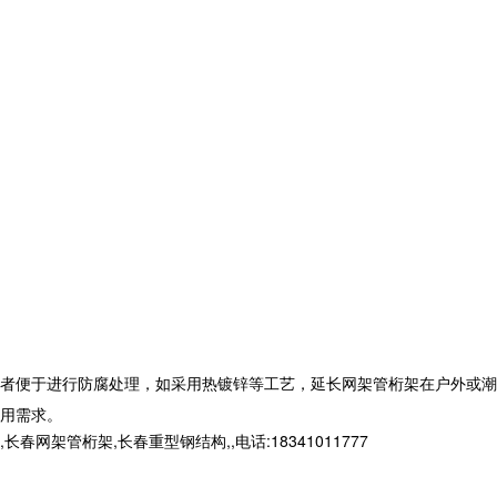
者便于进行防腐处理，如采用热镀锌等工艺，延长
网架管桁架
在户外或潮
用需求。
桁架,长春重型钢结构,,电话:18341011777