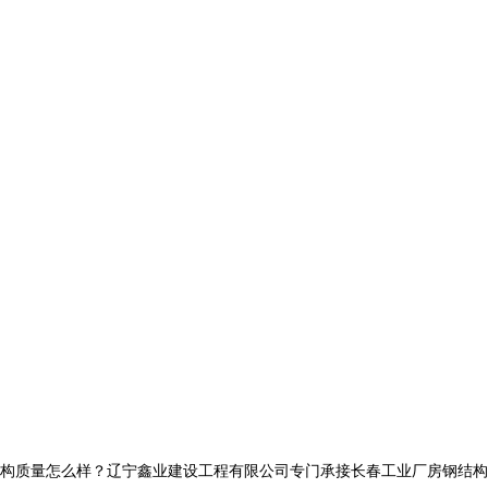
量怎么样？辽宁鑫业建设工程有限公司专门承接长春工业厂房钢结构,长春网架