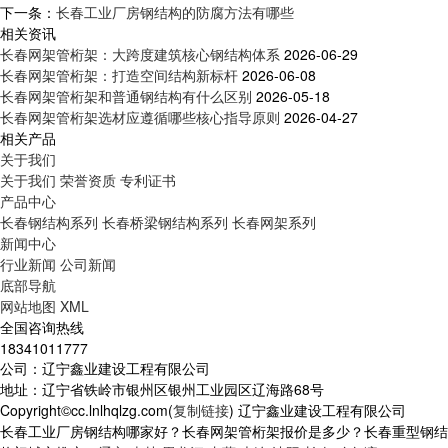
下一条：
长春工业厂房钢结构的防腐方法有哪些
相关资讯
长春网架管桁架：大跨度建筑核心钢结构体系
2026-06-29
长春网架管桁架：打造空间结构新标杆
2026-06-08
长春网架管桁架和普通钢结构有什么区别
2026-05-18
长春网架管桁架选材应遵循哪些核心指导原则
2026-04-27
相关产品
关于我们
关于我们
荣誉资质
专利证书
产品中心
长春钢结构系列
长春桥梁钢结构系列
长春网架系列
新闻中心
行业新闻
公司新闻
底部导航
网站地图
XML
全国咨询热线
18341011777
公司：辽宁鑫业建设工程有限公司
地址：辽宁省铁岭市银州区银州工业园区辽海路68号
Copyright©cc.lnlhqlzg.com(
复制链接
) 辽宁鑫业建设工程有限公司
长春工业厂房钢结构哪家好？长春网架管桁架报价是多少？长春重型钢结构质