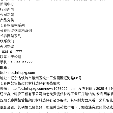
新闻中心
行业新闻
公司新闻
产品分类
长春钢结构系列
长春桥梁钢结构系列
长春网架系列
联系我们
咨询热线：
18341011777
联系：于经理
手机：18341011777
邮箱：
网址：cc.lnlhqlzg.com
地址：辽宁省铁岭市银州区银州工业园区辽海路68号
长春网架管桁架的材料选择有哪些要求
来源：http://cc.lnlhqlzg.com/news1076055.html 发布时间：2025-6-19 
辽宁鑫业建设工程有限公司为您免费提供
长春工业厂房钢结构
,长春网架
沈阳
长春网架管桁架
的材料选择有诸多要求。从钢材方面来看，需具备较
低合金钢。其韧性也要良好，能在冲击荷载作用下，如遭遇突发的震动或