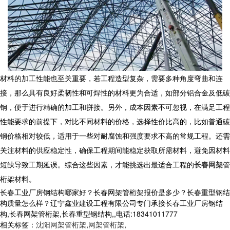
材料的加工性能也至关重要，若工程造型复杂，需要多种角度弯曲和连
接，那么具有良好柔韧性和可焊性的材料更为合适，如部分铝合金及低碳
钢，便于进行精确的加工和拼接。另外，成本因素不可忽视，在满足工程
性能要求的前提下，对比不同材料的价格，选择性价比高的，比如普通碳
钢价格相对较低，适用于一些对耐腐蚀和强度要求不高的常规工程。还需
关注材料的供应稳定性，确保工程期间能稳定获取所需材料，避免因材料
短缺导致工期延误。综合这些因素，才能挑选出最适合工程的
长春网架
管
桁架
材料。
长春工业厂房钢结构哪家好？长春网架管桁架报价是多少？长春重型钢结
构质量怎么样？辽宁鑫业建设工程有限公司专门承接长春工业厂房钢结
构,长春网架管桁架,长春重型钢结构,,电话:18341011777
相关标签：
沈阳网架管桁架
,
网架管桁架
,