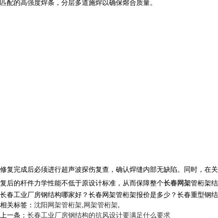
匹配的高强度焊条，分层多道施焊以确保熔合质量。
修复完成后必须进行超声波探伤复查，确认焊缝内部无缺陷。同时，在关
复后的杆件力学性能不低于原设计标准，从而保障整个
长春网架
管桁架
结
长春工业厂房钢结构哪家好？长春网架管桁架报价是多少？长春重型钢结构质量
相关标签：
沈阳网架管桁架
,
网架管桁架
,
上一条：
长春工业厂房钢结构的抗风设计要满足什么要求