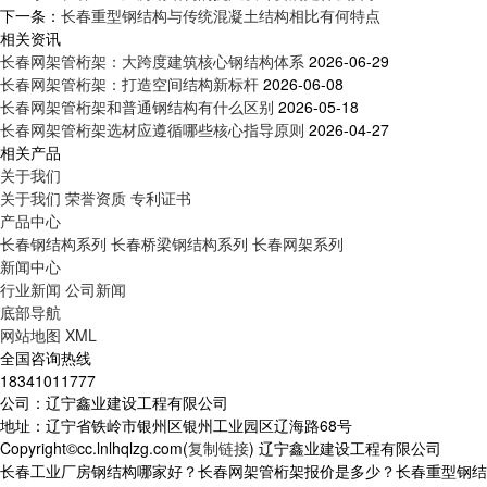
下一条：
长春重型钢结构与传统混凝土结构相比有何特点
相关资讯
长春网架管桁架：大跨度建筑核心钢结构体系
2026-06-29
长春网架管桁架：打造空间结构新标杆
2026-06-08
长春网架管桁架和普通钢结构有什么区别
2026-05-18
长春网架管桁架选材应遵循哪些核心指导原则
2026-04-27
相关产品
关于我们
关于我们
荣誉资质
专利证书
产品中心
长春钢结构系列
长春桥梁钢结构系列
长春网架系列
新闻中心
行业新闻
公司新闻
底部导航
网站地图
XML
全国咨询热线
18341011777
公司：辽宁鑫业建设工程有限公司
地址：辽宁省铁岭市银州区银州工业园区辽海路68号
Copyright©cc.lnlhqlzg.com(
复制链接
) 辽宁鑫业建设工程有限公司
长春工业厂房钢结构哪家好？长春网架管桁架报价是多少？长春重型钢结构质