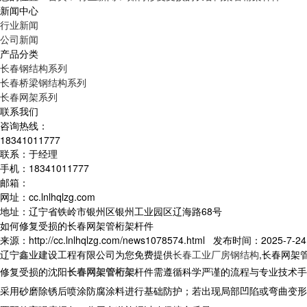
新闻中心
行业新闻
公司新闻
产品分类
长春钢结构系列
长春桥梁钢结构系列
长春网架系列
联系我们
咨询热线：
18341011777
联系：于经理
手机：18341011777
邮箱：
网址：cc.lnlhqlzg.com
地址：辽宁省铁岭市银州区银州工业园区辽海路68号
如何修复受损的长春网架管桁架杆件
来源：http://cc.lnlhqlzg.com/news1078574.html 发布时间：2025-7-24 
辽宁鑫业建设工程有限公司为您免费提供
长春工业厂房钢结构
,长春网架
修复受损的
沈阳
长春网架管桁架
杆件需遵循科学严谨的流程与专业技术手
采用砂磨除锈后喷涂防腐涂料进行基础防护；若出现局部凹陷或弯曲变形