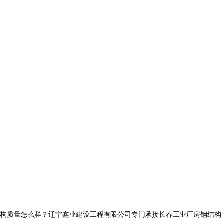
量怎么样？辽宁鑫业建设工程有限公司专门承接长春工业厂房钢结构,长春网架