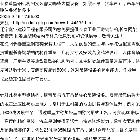
长春重型钢结构的安装需要哪些大型设备（如履带吊、汽车吊），吊车的
吨位要求是多少
2025-9-15 17:55:00
来源：http://cc.lnlhqlzg.com/news1144539.html
辽宁鑫业建设工程有限公司为您免费提供
长春工业厂房钢结构
,长春网架
管桁架,长春重型钢结构等相关信息发布和资讯展示，敬请关注！
在
沈阳
长春重型钢结构
安装工程中，大型设备的选型与吊车吨位配置需根
据
重型
长春钢结构
的构件重量、几何尺寸及安装高度精准设计。以体育场
罩棚、厂房主梁等典型
重型钢结构
为例，其主桁架单件重量常超百吨，跨
度可达数十米，安装高度超过50米，这对吊装设备的起重能力、作业半
径及稳定性提出严苛要求。
针对此类
重型钢结构
，履带吊与汽车吊是核心吊装设备。履带吊凭借强大
的地基适应性与起重能力，常用于主桁架的地面拼装与整体提升，例如采
用600吨级履带吊，通过重型主臂加轻型副臂的塔式工况，可实现80米以
上高度的精准吊装；汽车吊则凭借灵活性与快速转场能力，承担次要构件
及辅助吊装任务，例如25吨至35吨级汽车吊，通过合理配置主臂长度与
作业半径，可满足12米至30米高度的钢梁、钢柱安装需求。