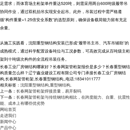
足需求；而体育场主桁架单件重达520吨，则需采用两台600吨级履带吊
协同作业，通过双机抬吊实现安全起吊。此外，吊装过程中需严格遵
循“构件重量×1.25倍安全系数”的选型原则，确保设备载荷能力留有充足
余量。
从施工实践看，沈阳
重型钢结构
安装已形成“履带吊主吊、汽车吊辅助”的
成熟模式，通过科学配置设备吨位与工况参数，可高效完成从百吨级主桁
架到十吨级次构件的全流程吊装任务。
长春工业厂房钢结构哪家好？长春网架管桁架报价是多少？长春重型钢结
构质量怎么样？辽宁鑫业建设工程有限公司专门承接长春工业厂房钢结
构,长春网架管桁架,长春重型钢结构,,电话:18341011777
相关标签：
沈阳重型钢结构
,
重型钢结构
,
上一条：
长春网架管桁架焊接质量，易开裂吗
下一条：
长春网架管桁架与传统钢结构相比，在跨度能力、自重、抗震性
能、成本上有哪些优劣势
网站首页
走进我们
新闻中心
产品中心