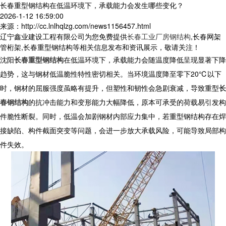
长春重型钢结构在低温环境下，承载能力会发生哪些变化？
2026-1-12 16:59:00
来源：http://cc.lnlhqlzg.com/news1156457.html
辽宁鑫业建设工程有限公司为您免费提供
长春工业厂房钢结构
,长春网架
管桁架,长春重型钢结构等相关信息发布和资讯展示，敬请关注！
沈阳
长春重型钢结构
在低温环境下，承载能力会随温度降低呈现显著下降
趋势，这与钢材低温脆性特性密切相关。当环境温度降至零下20℃以下
时，钢材的屈服强度虽略有提升，但塑性和韧性会急剧衰减，导致
重型
长
春钢结构
的抗冲击能力和变形能力大幅降低，原本可承受的荷载易引发构
件脆性断裂。同时，低温会加剧钢材内部应力集中，若重型钢结构存在焊
接缺陷、构件截面突变等问题，会进一步放大承载风险，可能导致局部构
件失效。