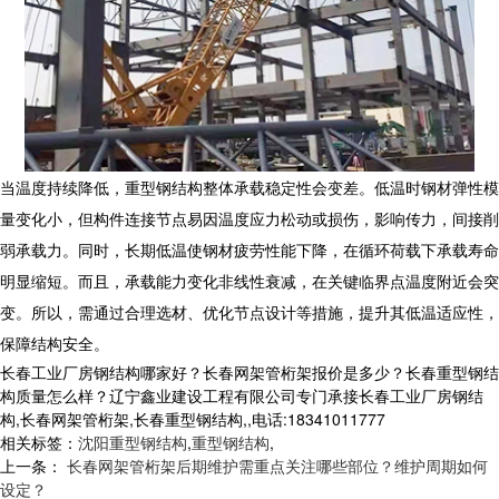
当温度持续降低，
重型钢结构
整体承载稳定性会变差。低温时钢材弹性模
量变化小，但构件连接节点易因温度应力松动或损伤，影响传力，间接削
弱承载力。同时，长期低温使钢材疲劳性能下降，在循环荷载下承载寿命
明显缩短。而且，承载能力变化非线性衰减，在关键临界点温度附近会突
变。所以，需通过合理选材、优化节点设计等措施，提升其低温适应性，
保障结构安全。
长春工业厂房钢结构哪家好？长春网架管桁架报价是多少？长春重型钢结
构质量怎么样？辽宁鑫业建设工程有限公司专门承接长春工业厂房钢结
构,长春网架管桁架,长春重型钢结构,,电话:18341011777
相关标签：
沈阳重型钢结构
,
重型钢结构
,
上一条：
长春网架管桁架后期维护需重点关注哪些部位？维护周期如何
设定？