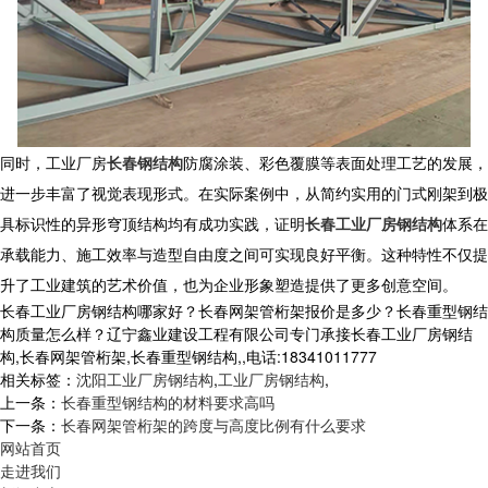
同时，工业厂房
长春钢结构
防腐涂装、彩色覆膜等表面处理工艺的发展，
进一步丰富了视觉表现形式。在实际案例中，从简约实用的门式刚架到极
具标识性的异形穹顶结构均有成功实践，证明
长春工业厂房钢结构
体系在
承载能力、施工效率与造型自由度之间可实现良好平衡。这种特性不仅提
升了工业建筑的艺术价值，也为企业形象塑造提供了更多创意空间。
长春工业厂房钢结构哪家好？长春网架管桁架报价是多少？长春重型钢结
构质量怎么样？辽宁鑫业建设工程有限公司专门承接长春工业厂房钢结
构,长春网架管桁架,长春重型钢结构,,电话:18341011777
相关标签：
沈阳工业厂房钢结构
,
工业厂房钢结构
,
上一条：
长春重型钢结构的材料要求高吗
下一条：
长春网架管桁架的跨度与高度比例有什么要求
网站首页
走进我们