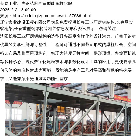
长春工业厂房钢结构的造型能多样化吗
2026-2-21 3:00:00
来源：http://cc.lnlhqlzg.com/news1157939.html
辽宁鑫业建设工程有限公司为您免费提供
长春工业厂房钢结构
,长春网架
管桁架,长春重型钢结构等相关信息发布和资讯展示，敬请关注！
沈阳
长春工业厂房钢结构
的造型具备高度多样化的设计潜力。得益于钢材
优异的力学性能与可塑性，工程师可通过不同截面形式的梁柱组合、空间
桁架布局及曲面屋顶构造，实现大跨度无柱空间、拱形顶棚、多坡面折线
等多种形态。现代数字化建模技术与参数化设计工具的应用，更使复杂几
何形体的精准构建成为可能，既能满足生产工艺对层高和荷载的特殊要
求，又能兼顾采光通风等功能性需求。