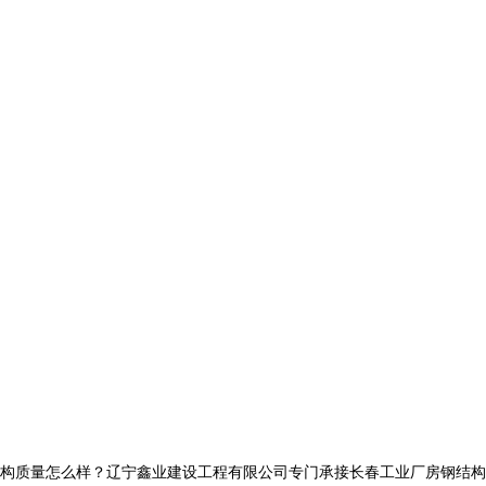
量怎么样？辽宁鑫业建设工程有限公司专门承接长春工业厂房钢结构,长春网架