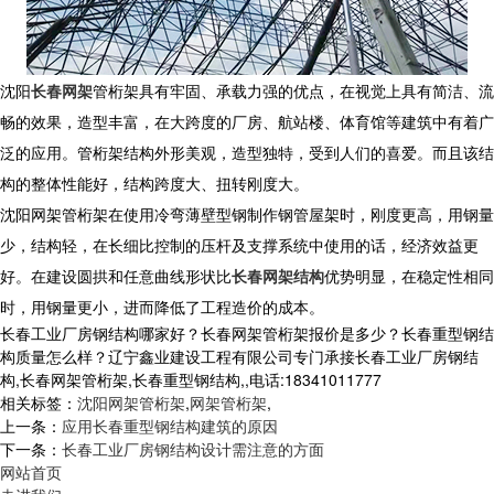
沈阳
长春网架
管桁架具有牢固、承载力强的优点，在视觉上具有简洁、流
畅的效果，造型丰富，在大跨度的厂房、航站楼、体育馆等建筑中有着广
泛的应用。管桁架结构外形美观，造型独特，受到人们的喜爱。而且该结
构的整体性能好，结构跨度大、扭转刚度大。
沈阳网架管桁架在使用冷弯薄壁型钢制作钢管屋架时，刚度更高，用钢量
少，结构轻，在长细比控制的压杆及支撑系统中使用的话，经济效益更
好。在建设圆拱和任意曲线形状比
长春网架结构
优势明显，在稳定性相同
时，用钢量更小，进而降低了工程造价的成本。
长春工业厂房钢结构哪家好？长春网架管桁架报价是多少？长春重型钢结
构质量怎么样？辽宁鑫业建设工程有限公司专门承接长春工业厂房钢结
构,长春网架管桁架,长春重型钢结构,,电话:18341011777
相关标签：
沈阳网架管桁架
,
网架管桁架
,
上一条：
应用长春重型钢结构建筑的原因
下一条：
长春工业厂房钢结构设计需注意的方面
网站首页