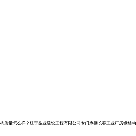
量怎么样？辽宁鑫业建设工程有限公司专门承接长春工业厂房钢结构,长春网架