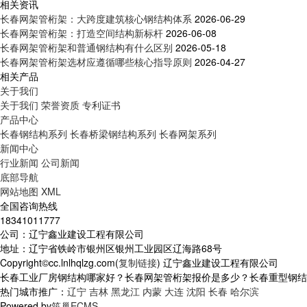
相关资讯
长春网架管桁架：大跨度建筑核心钢结构体系
2026-06-29
长春网架管桁架：打造空间结构新标杆
2026-06-08
长春网架管桁架和普通钢结构有什么区别
2026-05-18
长春网架管桁架选材应遵循哪些核心指导原则
2026-04-27
相关产品
关于我们
关于我们
荣誉资质
专利证书
产品中心
长春钢结构系列
长春桥梁钢结构系列
长春网架系列
新闻中心
行业新闻
公司新闻
底部导航
网站地图
XML
全国咨询热线
18341011777
公司：辽宁鑫业建设工程有限公司
地址：辽宁省铁岭市银州区银州工业园区辽海路68号
Copyright©cc.lnlhqlzg.com(
复制链接
) 辽宁鑫业建设工程有限公司
长春工业厂房钢结构哪家好？长春网架管桁架报价是多少？长春重型钢结构质
热门城市推广：
辽宁
吉林
黑龙江
内蒙
大连
沈阳
长春
哈尔滨
Powered by
筑巢ECMS