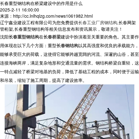
长春重型钢结构在桥梁建设中的作用是什么
2025-2-11 16:00:00
来源：http://cc.lnlhqlzg.com/news1061982.html
辽宁鑫业建设工程有限公司为您免费提供
长春工业厂房钢结构
,长春网架
管桁架,长春重型钢结构等相关信息发布和资讯展示，敬请关注！
沈阳
长春重型钢结构
在
长春桥梁
建设中扮演着至关重要的角色。其主要作
用体现在以下几个方面：
重型
长春钢结构
以其高强度和优良的承载能力，
能够承受巨大的荷载，这使得它能够跨越宽阔的河流、深邃的山谷，甚至
连接海峡两岸，满足复杂地形和交通流量的需求。钢结构桥梁自重轻，这
一特点减轻了桥梁对地基的负荷，降低了基础工程的成本，同时便于运输
和吊装，缩短了施工周期，提高了建设效率。