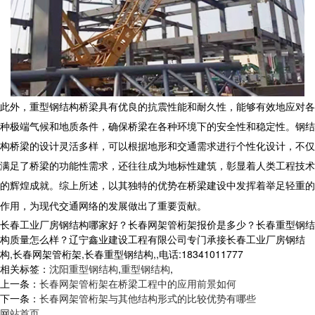
此外，
重型钢结构
桥梁具有优良的抗震性能和耐久性，能够有效地应对各
种极端气候和地质条件，确保桥梁在各种环境下的安全性和稳定性。钢结
构桥梁的设计灵活多样，可以根据地形和交通需求进行个性化设计，不仅
满足了桥梁的功能性需求，还往往成为地标性建筑，彰显着人类工程技术
的辉煌成就。综上所述，以其独特的优势在桥梁建设中发挥着举足轻重的
作用，为现代交通网络的发展做出了重要贡献。
长春工业厂房钢结构哪家好？长春网架管桁架报价是多少？长春重型钢结
构质量怎么样？辽宁鑫业建设工程有限公司专门承接长春工业厂房钢结
构,长春网架管桁架,长春重型钢结构,,电话:18341011777
相关标签：
沈阳重型钢结构
,
重型钢结构
,
上一条：
长春网架管桁架在桥梁工程中的应用前景如何
下一条：
长春网架管桁架与其他结构形式的比较优势有哪些
网站首页